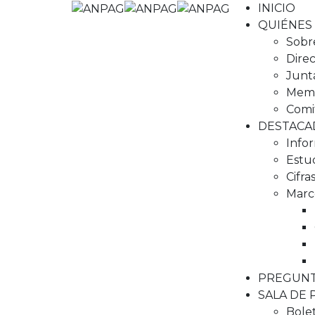
INICIO
QUIÉNES
Sobr
Direc
Junta
Memb
Comi
DESTACA
Info
Estud
Cifra
Marco
PREGUNT
SALA DE
Bole