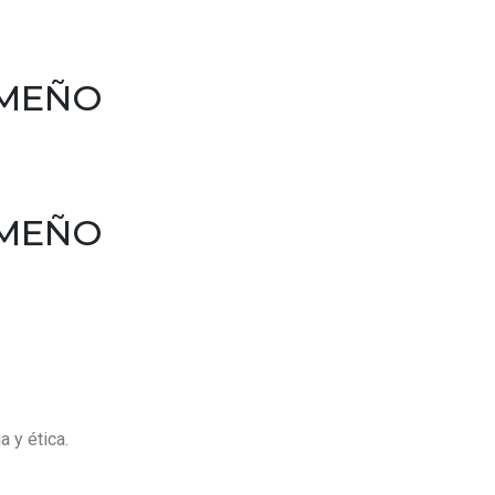
AMEÑO
AMEÑO
 y ética.