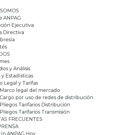
 SOMOS
e ANPAG
ción Ejecutiva
 Directiva
resía
tés
DOS
rmes
ios y Análisis
s y Estadísticas
 Legal y Tarifas
Marco legal del mercado
Cargo por uso de redes de distribución
Pliegos Tarifarios Distribución
Pliegos Tarifarios Transmisión
AS FRECUENTES
 PRENSA
tín ANPAG Hoy