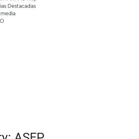
cias Destacadas
imedia
TO
ry:
ASEP